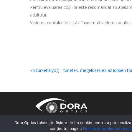
Pentru evaluarea copiilor este recomandat să apelăm 
adultului.
Vederea copilului de astăzi înseamnă vederea adultului 
«
Szürkehályog – tünetek, megelőzés és az időben tö
Dora Optics foloseşte fişiere de tip cookie pentru a personaliza 
conţinutul pagina
Politica de prelucrare a da