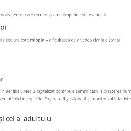
motiv pentru care recunoașterea timpurie este esențială.
pii
rstă școlară este
miopia
– dificultatea de a vedea clar la distanță.
or
 aer liber. Mediul digitalizat contribuie semnificativ la creșterea num
ată nici în copilărie. Ea poate fi gestionată și monitorizată, iar inter
i cel al adultului