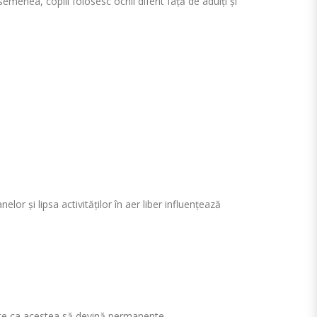
emenea, copiii folosesc ochii diferit față de adulți și
lor și lipsa activităților în aer liber influențează
inte ca acestea să devină permanente.