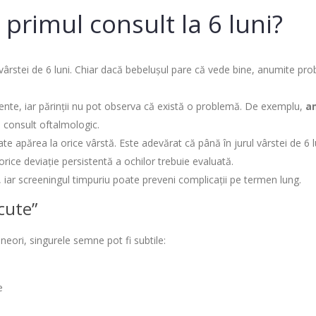
primul consult la 6 luni?
vârstei de 6 luni. Chiar dacă bebelușul pare că vede bine, anumite pr
idente, iar părinții nu pot observa că există o problemă. De exemplu,
a
 consult oftalmologic.
e apărea la orice vârstă. Este adevărat că până în jurul vârstei de 6 l
rice deviație persistentă a ochilor trebuie evaluată.
, iar screeningul timpuriu poate preveni complicații pe termen lung.
cute”
neori, singurele semne pot fi subtile:
e