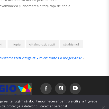
 examinarea și abordarea diferă față de cea a
ii
miopia
oftalmologic copii
strabismul
kszemészeti vizsgálat – miért fontos a megelőzés?
»
area, te rugăm să aloci timpul necesar pentru a citi şi a înţelege
de protecţie a datelor cu caracter personal.