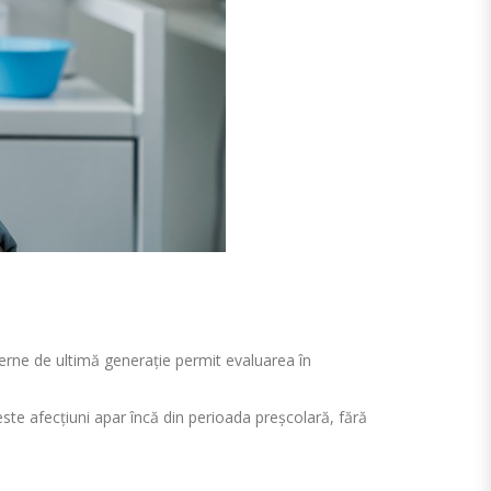
derne de ultimă generație permit evaluarea în
ste afecțiuni apar încă din perioada preșcolară, fără