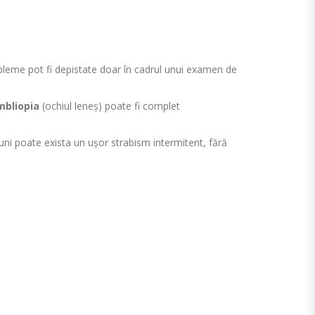
obleme pot fi depistate doar în cadrul unui examen de
mbliopia
(ochiul leneș) poate fi complet
uni poate exista un ușor strabism intermitent, fără