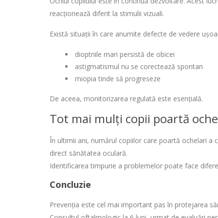
Ochiul copilului este în continuă dezvoltare. Acest lucr
reacționează diferit la stimulii vizuali.
Există situații în care anumite defecte de vedere ușo
dioptriile mari persistă de obicei
astigmatismul nu se corectează spontan
miopia tinde să progreseze
De aceea, monitorizarea regulată este esențială.
Tot mai mulți copii poartă oche
În ultimii ani, numărul copiilor care poartă ochelari a c
direct sănătatea oculară.
Identificarea timpurie a problemelor poate face difere
Concluzie
Prevenția este cel mai important pas în protejarea sănă
Consultul oftalmologic la 6 luni, urmat de evaluări p