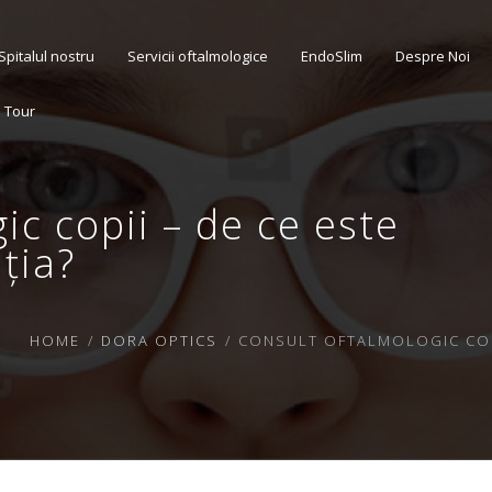
Spitalul nostru
Servicii oftalmologice
EndoSlim
Despre Noi
l Tour
ic copii – de ce este
ția?
HOME
DORA OPTICS
CONSULT OFTALMOLOGIC COPI