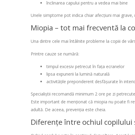
înclinarea capului pentru a vedea mai bine
Unele simptome pot indica chiar afecțiuni mai grave, 
Miopia – tot mai frecventă la co
Una dintre cele mai întâlnite probleme la copiii de vâ
Printre cauze se numără:
timpul excesiv petrecut în fața ecranelor
lipsa expunerii la lumină naturală
activitățile preponderent desfășurate în interi
Specialiștii recomandă minimum 2 ore pe zi petrecute în
Este important de menționat că miopia nu poate fi revers
adultă. De aceea, prevenția este cheia.
Diferențe între ochiul copilului ș