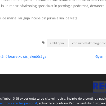
la un medic oftalmolog specializat în patologia pediatrică, deoarece
de mâine. Iar grija începe din primele luni de viață.
ambliopia
consult oftalmologic cop
rténő beavatkozás jelentősége
Gyerme
şi îmbunătăţi experienţa ta pe site-ul nostru. Înainte de a continua navig
telor cu caracter personal
, actualizate conform Regulamentului European 