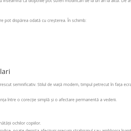
u înseamnă că dioptriile pot suferi modificări de la un an la altul. De as
are pot dispărea odată cu creșterea. În schimb:
lari
rescut semnificativ. Stilul de viață modern, timpul petrecut în fața ecrane
nța între o corecție simplă și o afectare permanentă a vederii.
tății ochilor copiilor.
eriodice, poate depista afecțiuni precum strabismul sau ambliopia îna