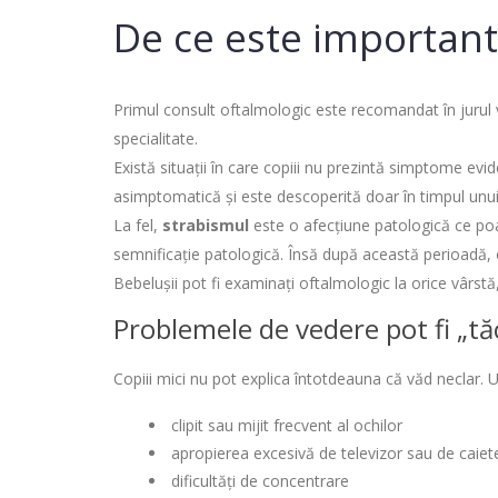
De ce este important 
Primul consult oftalmologic este recomandat în jurul 
specialitate.
Există situații în care copiii nu prezintă simptome ev
asimptomatică și este descoperită doar în timpul unui
La fel,
strabismul
este o afecțiune patologică ce poat
semnificație patologică. Însă după această perioadă, o
Bebelușii pot fi examinați oftalmologic la orice vârstă
Problemele de vedere pot fi „tă
Copiii mici nu pot explica întotdeauna că văd neclar. U
clipit sau mijit frecvent al ochilor
apropierea excesivă de televizor sau de caiet
dificultăți de concentrare