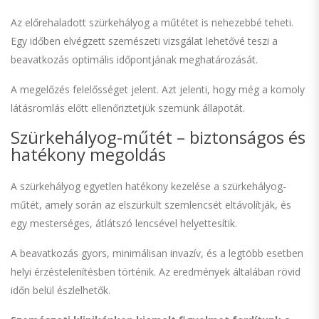
Az előrehaladott szürkehályog a műtétet is nehezebbé teheti.
Egy időben elvégzett szemészeti vizsgálat lehetővé teszi a
beavatkozás optimális időpontjának meghatározását.
A megelőzés felelősséget jelent. Azt jelenti, hogy még a komoly
látásromlás előtt ellenőriztetjük szemünk állapotát.
Szürkehályog-műtét – biztonságos és
hatékony megoldás
A szürkehályog egyetlen hatékony kezelése a szürkehályog-
műtét, amely során az elszürkült szemlencsét eltávolítják, és
egy mesterséges, átlátszó lencsével helyettesítik.
A beavatkozás gyors, minimálisan invazív, és a legtöbb esetben
helyi érzéstelenítésben történik. Az eredmények általában rövid
időn belül észlelhetők.