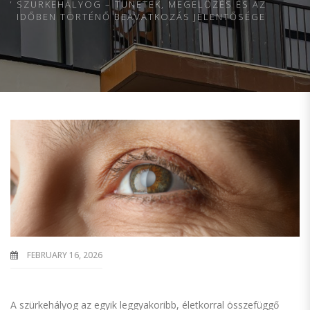
SZÜRKEHÁLYOG – TÜNETEK, MEGELŐZÉS ÉS AZ
IDŐBEN TÖRTÉNŐ BEAVATKOZÁS JELENTŐSÉGE
FEBRUARY 16, 2026
A szürkehályog az egyik leggyakoribb, életkorral összefüggő