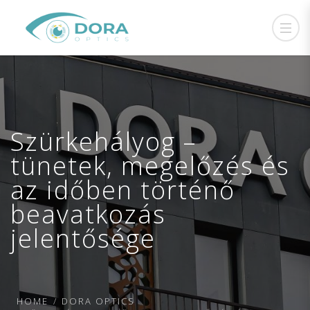
Szürkehályog –
tünetek, megelőzés és
az időben történő
beavatkozás
jelentősége
HOME
DORA OPTICS