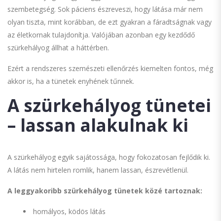
szembetegség. Sok páciens észreveszi, hogy látása már nem
olyan tiszta, mint korábban, de ezt gyakran a fáradtságnak vagy
az életkornak tulajdonítja. Valójában azonban egy kezdődő
szürkehályog állhat a háttérben.
Ezért a rendszeres szemészeti ellenőrzés kiemelten fontos, még
akkor is, ha a tünetek enyhének tűnnek.
A szürkehályog tünetei
– lassan alakulnak ki
A szürkehályog egyik sajátossága, hogy fokozatosan fejlődik ki.
A látás nem hirtelen romlik, hanem lassan, észrevétlenül.
A leggyakoribb szürkehályog tünetek közé tartoznak:
homályos, ködös látás