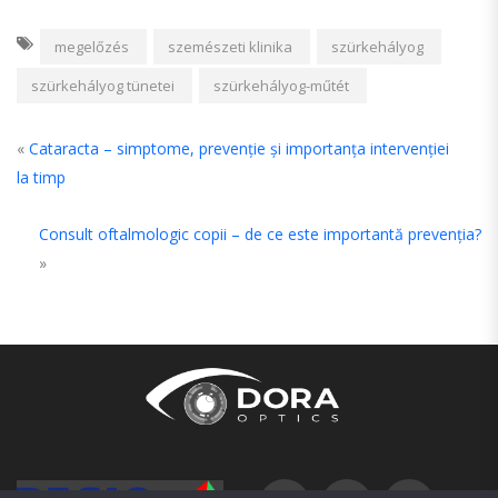
megelőzés
szemészeti klinika
szürkehályog
szürkehályog tünetei
szürkehályog-műtét
«
Cataracta – simptome, prevenție și importanța intervenției
la timp
Consult oftalmologic copii – de ce este importantă prevenția?
»