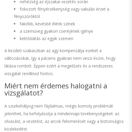
nehézség az éjszakai vezetés során
fokozott fényérzékenység vagy vakulás érzet a
fényszóróktól
fakóbb, kevésbé élénk színek
a szemüveg gyakori cseréjének igénye
kettőslátás az egyik szemen
A kezdeti szakaszban az agy kompenzálja ezeket a
változásokat, így a páciens gyakran nem veszi észre, hogy
látása romlott. Éppen ezért a megelőzés és a rendszeres
vizsgálat rendkívül fontos.
Miért nem érdemes halogatni a
vizsgálatot?
A szürkehályog nem fájdalmas, mégis komoly problémát
jelenthet, ha befolyásolja a mindennapi tevékenységeket: az
olvasást, a vezetést, az arcok felismerését vagy a biztonságos
közlekedést.