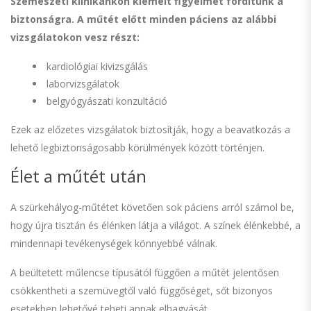
Szemészeti klinikánkon kiemelt figyelmet fordítunk a
biztonságra. A műtét előtt minden páciens az alábbi
vizsgálatokon vesz részt:
kardiológiai kivizsgálás
laborvizsgálatok
belgyógyászati konzultáció
Ezek az előzetes vizsgálatok biztosítják, hogy a beavatkozás a
lehető legbiztonságosabb körülmények között történjen.
Élet a műtét után
A szürkehályog-műtétet követően sok páciens arról számol be,
hogy újra tisztán és élénken látja a világot. A színek élénkebbé, a
mindennapi tevékenységek könnyebbé válnak.
A beültetett műlencse típusától függően a műtét jelentősen
csökkentheti a szemüvegtől való függőséget, sőt bizonyos
esetekben lehetővé teheti annak elhagyását.