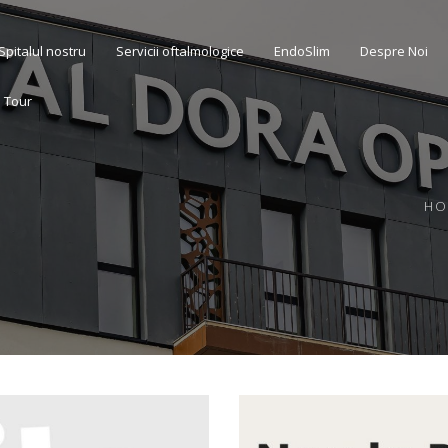
Spitalul nostru
Servicii oftalmologice
EndoSlim
Despre Noi
l Tour
HO