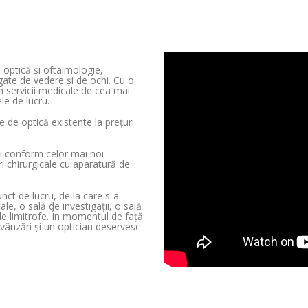
 optică și oftalmologie,
ate de vedere și de ochi. Cu o
 servicii medicale de cea mai
le de lucru.
de optică existente la prețuri
ați conform celor mai noi
i chirurgicale cu aparatură de
nct de lucru, de la care s-a
le, o sală de investigații, o sală
țele limitrofe. În momentul de față
 vânzări și un optician deservesc