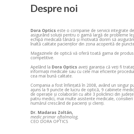
Despre noi
Dora Optics
este o companie de servicii integrate de
asigurând soluții pentru o gamă largă de probleme leg
echipă medicală tânără și motivată dorim să asigurăm
înaltă calitate pacienților din zona acoperită de puncte
Magazinele de optică vă oferă toată gama de produse 
competitive.
Apelând la
Dora Optics
aveți garanția că veți fi trat
informații medicale sau cu cele mai eficiente procedur
cea mai bună calitate.
Compania a fost înființată în 2008, având un singur pu
ajuns la 9 puncte de lucru de optică, 9 cabinete medica
de operație și colaborări cu alte 3 policlinici din jude
patru medici, mai multe asistente medicale, consilieri
numărul crescând de pacienți și clienți.
Dr. Madaras Zoltán,
medic primar oftalmolog,
CEO DORA OPTICS