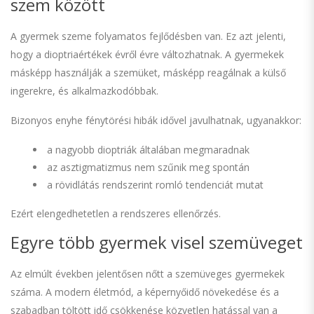
szem között
A gyermek szeme folyamatos fejlődésben van. Ez azt jelenti,
hogy a dioptriaértékek évről évre változhatnak. A gyermekek
másképp használják a szemüket, másképp reagálnak a külső
ingerekre, és alkalmazkodóbbak.
Bizonyos enyhe fénytörési hibák idővel javulhatnak, ugyanakkor:
a nagyobb dioptriák általában megmaradnak
az asztigmatizmus nem szűnik meg spontán
a rövidlátás rendszerint romló tendenciát mutat
Ezért elengedhetetlen a rendszeres ellenőrzés.
Egyre több gyermek visel szemüveget
Az elmúlt években jelentősen nőtt a szemüveges gyermekek
száma. A modern életmód, a képernyőidő növekedése és a
szabadban töltött idő csökkenése közvetlen hatással van a