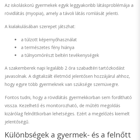
Az iskoláskorú gyermekek egyik leggyakoribb látásproblémája a
rövidlátás (myopia), amely a távoli látás romlását jelenti.
A kialakulásában szerepet játszhat:
a túlzott képernyőhasználat
a természetes fény hiánya
a túlnyomórészt beltéri tevékenységek
A szakemberek napi legalább 2 óra szabadtéri tartózkodást
javasolnak. A digitalizált életmód jelentősen hozzájárul ahhoz,
hogy egyre több gyermeknek van szüksége szemüvegre.
Fontos tudni, hogy a rövidlátás gyermekkorban sem fordítható
vissza. Kezelhető és monitorozható, de műtéti megoldás
kizárólag felnőttkorban lehetséges. Ezért a megelőzés kiemelt
jelentőségű.
Különbségek a gyermek- és a felnőtt