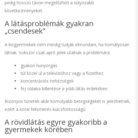
pedig hosszú távon megelőzheti a súlyosabb
következményeket.
A látásproblémák gyakran
„csendesek”
A kisgyermekek nem mindig tudják elmondani, ha homályosan
látnak. Sokszor csak apró jelek utalnak a problémára:
gyakori hunyorgás
túl közel ül a televízióhoz vagy a füzethez
koncentrációs nehézségek
fej oldalra billentése a jobb látás érdekében
Bizonyos tünetek akár komolyabb betegségeket is jelezhetnek,
ezért a korai felismerés kulcsfontosságú.
A rövidlátás egyre gyakoribb a
gyermekek körében