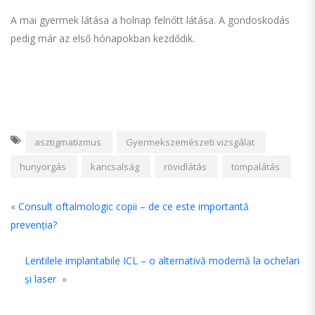
A mai gyermek látása a holnap felnőtt látása. A gondoskodás
pedig már az első hónapokban kezdődik.
asztigmatizmus
Gyermekszemészeti vizsgálat
hunyorgás
kancsalság
rövidlátás
tompalátás
«
Consult oftalmologic copii – de ce este importantă
prevenția?
Lentilele implantabile ICL – o alternativă modernă la ochelari
și laser
»