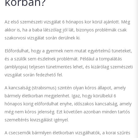
korban?
Az első szemészeti vizsgálat 6 hónapos kor körül ajánlott. Még
akkor is, ha a baba látszólag jól lát, bizonyos problémák csak
szakorvosi vizsgálat során derülnek ki.
Előfordulhat, hogy a gyermek nem mutat egyértelmű tüneteket,
és a szülők sem észlelnek problémát. Például a tompalátás
(amblyopia) teljesen tünetmentes lehet, és kizárólag szemészeti
vizsgálat során fedezhető fel.
A kancsalság (strabismus) szintén olyan kóros állapot, amely
bármely életkorban megjelenhet. Igaz, hogy körülbelül 6
hónapos korig előfordulhat enyhe, időszakos kancsalság, amely
még nem kóros jelenség. Ezt követően azonban minden tartós
szemeltérés kivizsgálást igényel.
A csecsemők bármilyen életkorban vizsgálhatók, a korai szűrés