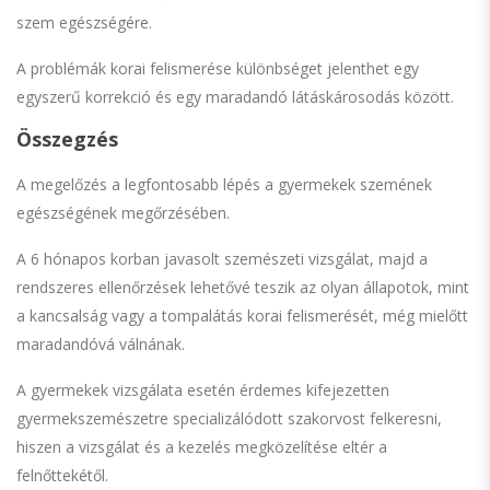
szem egészségére.
A problémák korai felismerése különbséget jelenthet egy
egyszerű korrekció és egy maradandó látáskárosodás között.
Összegzés
A megelőzés a legfontosabb lépés a gyermekek szemének
egészségének megőrzésében.
A 6 hónapos korban javasolt szemészeti vizsgálat, majd a
rendszeres ellenőrzések lehetővé teszik az olyan állapotok, mint
a kancsalság vagy a tompalátás korai felismerését, még mielőtt
maradandóvá válnának.
A gyermekek vizsgálata esetén érdemes kifejezetten
gyermekszemészetre specializálódott szakorvost felkeresni,
hiszen a vizsgálat és a kezelés megközelítése eltér a
felnőttekétől.