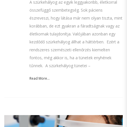
A szürkehályog az egyik leggyakoribb, életkorral
összefüggő szembetegség. Sok páciens
észreveszi, hogy látása már nem olyan tiszta, mint
korábban, de ezt gyakran a fáradtságnak vagy az
életkornak tulajdonítja. Valójában azonban egy
kezdődő szürkehályog állhat a háttérben. Ezért a
rendszeres szemészeti ellenőrzés kiemelten
fontos, még akkor is, ha a tünetek enyhének
tűnnek. A szürkehályog tünetei –
Read More...