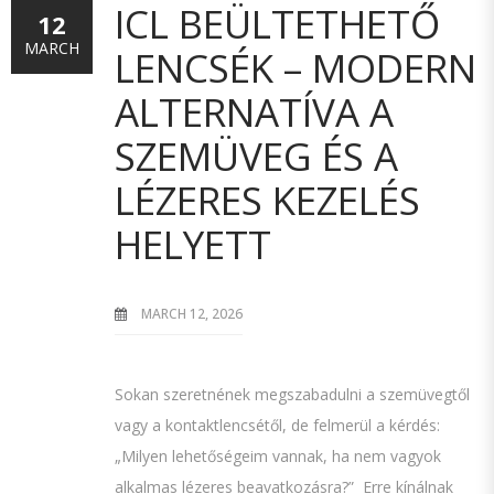
ICL BEÜLTETHETŐ
12
MARCH
LENCSÉK – MODERN
ALTERNATÍVA A
SZEMÜVEG ÉS A
LÉZERES KEZELÉS
HELYETT
MARCH 12, 2026
Sokan szeretnének megszabadulni a szemüvegtől
vagy a kontaktlencsétől, de felmerül a kérdés:
„Milyen lehetőségeim vannak, ha nem vagyok
alkalmas lézeres beavatkozásra?” Erre kínálnak