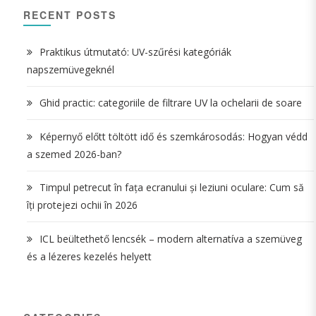
RECENT POSTS
Praktikus útmutató: UV-szűrési kategóriák
napszemüvegeknél
Ghid practic: categoriile de filtrare UV la ochelarii de soare
Képernyő előtt töltött idő és szemkárosodás: Hogyan védd
a szemed 2026-ban?
Timpul petrecut în fața ecranului și leziuni oculare: Cum să
îți protejezi ochii în 2026
ICL beültethető lencsék – modern alternatíva a szemüveg
és a lézeres kezelés helyett