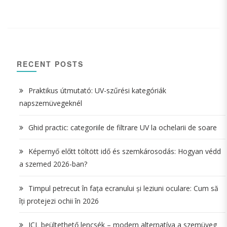
RECENT POSTS
Praktikus útmutató: UV-szűrési kategóriák
napszemüvegeknél
Ghid practic: categoriile de filtrare UV la ochelarii de soare
Képernyő előtt töltött idő és szemkárosodás: Hogyan védd
a szemed 2026-ban?
Timpul petrecut în fața ecranului și leziuni oculare: Cum să
îți protejezi ochii în 2026
ICL beültethető lencsék – modern alternatíva a szemüveg