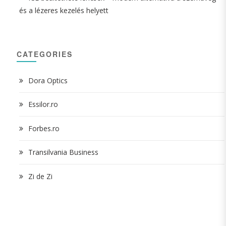
és a lézeres kezelés helyett
CATEGORIES
Dora Optics
Essilor.ro
Forbes.ro
Transilvania Business
Zi de Zi