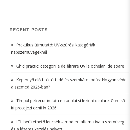
RECENT POSTS
Praktikus útmutató: UV-szűrési kategóriák
napszemüvegeknél
Ghid practic: categoriile de filtrare UV la ochelarii de soare
Képernyő előtt töltött idő és szemkárosodás: Hogyan védd
a szemed 2026-ban?
Timpul petrecut în fața ecranului și leziuni oculare: Cum să
îți protejezi ochii în 2026
ICL beültethető lencsék – modern alternatíva a szemüveg
és a lézeres kezelés helyett